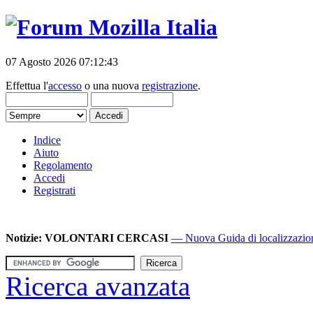
07 Agosto 2026 07:12:43
Effettua l'
accesso
o una nuova
registrazione
.
Indice
Aiuto
Regolamento
Accedi
Registrati
Notizie:
VOLONTARI CERCASI
— Nuova Guida di localizzazione
Ricerca avanzata