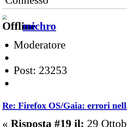
michro
Moderatore
Post: 23253
Re: Firefox OS/Gaia: errori nel
«
Risposta #19 il:
29 Ottob