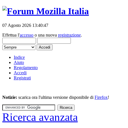
07 Agosto 2026 13:40:47
Effettua l'
accesso
o una nuova
registrazione
.
Indice
Aiuto
Regolamento
Accedi
Registrati
Notizie:
scarica ora l'ultima versione disponibile di
Firefox
!
Ricerca avanzata