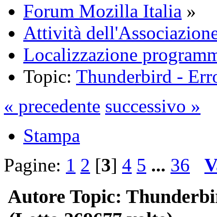
Forum Mozilla Italia
»
Attività dell'Associazion
Localizzazione programm
Topic:
Thunderbird - Erro
« precedente
successivo »
Stampa
Pagine:
1
2
[
3
]
4
5
...
36
V
Autore
Topic: Thunderbir