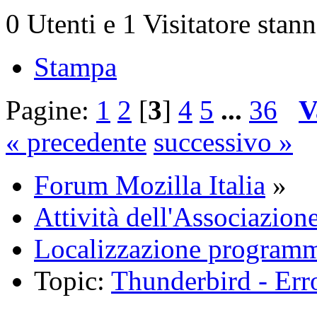
0 Utenti e 1 Visitatore stan
Stampa
Pagine:
1
2
[
3
]
4
5
...
36
V
« precedente
successivo »
Forum Mozilla Italia
»
Attività dell'Associazion
Localizzazione programm
Topic:
Thunderbird - Erro