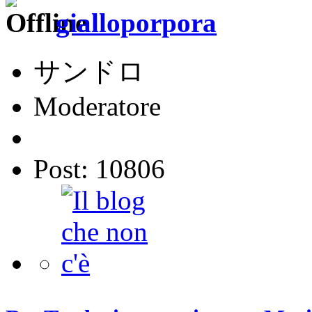
gialloporpora
サンドロ
Moderatore
Post: 10806