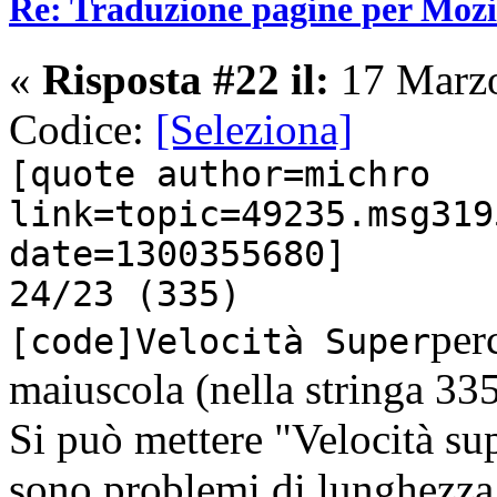
Re: Traduzione pagine per Mozil
«
Risposta #22 il:
17 Marzo
Codice:
[Seleziona]
[quote author=michro
link=topic=49235.msg319
date=1300355680]
24/23 (335)
per
[code]Velocità Super
maiuscola (nella stringa 33
Si può mettere "Velocità su
sono problemi di lunghezza 