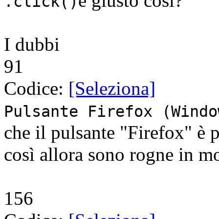
è giusto così?
.click()
I dubbi
91
Codice:
[Seleziona]
Pulsante Firefox (Windo
che il pulsante "Firefox" è 
così allora sono rogne in mo
156