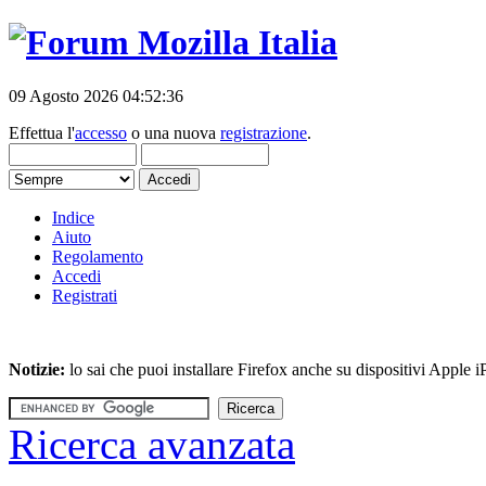
09 Agosto 2026 04:52:36
Effettua l'
accesso
o una nuova
registrazione
.
Indice
Aiuto
Regolamento
Accedi
Registrati
Notizie:
lo sai che puoi installare Firefox anche su dispositivi Apple
Ricerca avanzata