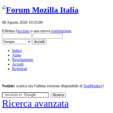
08 Agosto 2026 19:35:00
Effettua l'
accesso
o una nuova
registrazione
.
Indice
Aiuto
Regolamento
Accedi
Registrati
Notizie:
scarica ora l'ultima versione disponibile di
SeaMonkey
!
Ricerca avanzata