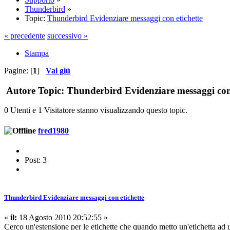
Thunderbird
»
Topic:
Thunderbird Evidenziare messaggi con etichette
« precedente
successivo »
Stampa
Pagine: [
1
]
Vai giù
Autore
Topic: Thunderbird Evidenziare messaggi con 
0 Utenti e 1 Visitatore stanno visualizzando questo topic.
fred1980
Post: 3
Thunderbird Evidenziare messaggi con etichette
«
il:
18 Agosto 2010 20:52:55 »
Cerco un'estensione per le etichette che quando metto un'etichetta ad 