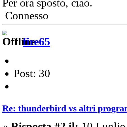
Per ora sposto, ciao.
Connesso
fire65
Post: 30
Re: thunderbird vs altri progra
«
Risposta #2 il:
10 Luglio