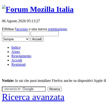
06 Agosto 2026 05:13:27
Effettua l'
accesso
o una nuova
registrazione
.
Indice
Aiuto
Regolamento
Accedi
Registrati
Notizie:
lo sai che puoi installare Firefox anche su dispositivi Apple
Ricerca avanzata