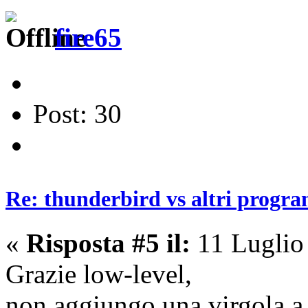
fire65
Post: 30
Re: thunderbird vs altri progra
«
Risposta #5 il:
11 Luglio
Grazie low-level,
non aggiungo una virgola a 