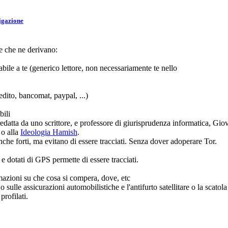
igazione
ze che ne derivano:
bile a te (generico lettore, non necessariamente te nello
edito, bancomat, paypal, ...)
bili
a redatta da uno scrittore, e professore di giurisprudenza informatica, Gio
o alla
Ideologia Hamish
.
che forti, ma evitano di essere tracciati. Senza dover adoperare Tor.
 e dotati di GPS permette di essere tracciati.
azioni su che cosa si compera, dove, etc
 sulle assicurazioni automobilistiche e l'antifurto satellitare o la scatol
profilati.