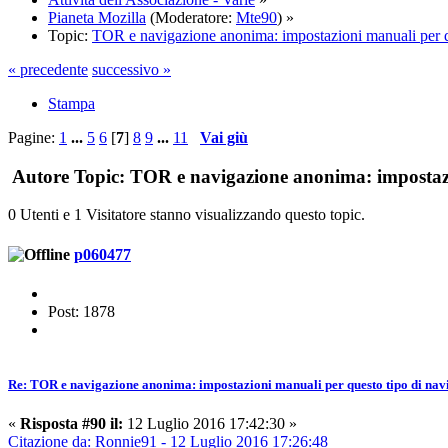
Pianeta Mozilla
(Moderatore:
Mte90
) »
Topic:
TOR e navigazione anonima: impostazioni manuali per q
« precedente
successivo »
Stampa
Pagine:
1
...
5
6
[
7
]
8
9
...
11
Vai giù
Autore
Topic: TOR e navigazione anonima: impostazio
0 Utenti e 1 Visitatore stanno visualizzando questo topic.
p060477
Post: 1878
Re: TOR e navigazione anonima: impostazioni manuali per questo tipo di nav
«
Risposta #90 il:
12 Luglio 2016 17:42:30 »
Citazione da: Ronnie91 - 12 Luglio 2016 17:26:48