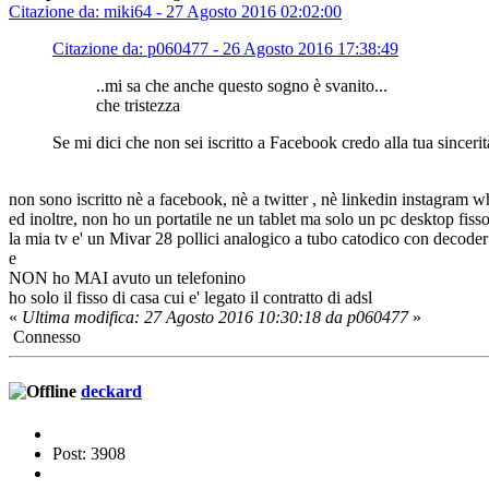
Citazione da: miki64 - 27 Agosto 2016 02:02:00
Citazione da: p060477 - 26 Agosto 2016 17:38:49
..mi sa che anche questo sogno è svanito...
che tristezza
Se mi dici che non sei iscritto a Facebook credo alla tua sinceri
non sono iscritto nè a facebook, nè a twitter , nè linkedin instagram wha
ed inoltre, non ho un portatile ne un tablet ma solo un pc desktop fiss
la mia tv e' un Mivar 28 pollici analogico a tubo catodico con decoder e
e
NON ho MAI avuto un telefonino
ho solo il fisso di casa cui e' legato il contratto di adsl
«
Ultima modifica: 27 Agosto 2016 10:30:18 da p060477
»
Connesso
deckard
Post: 3908