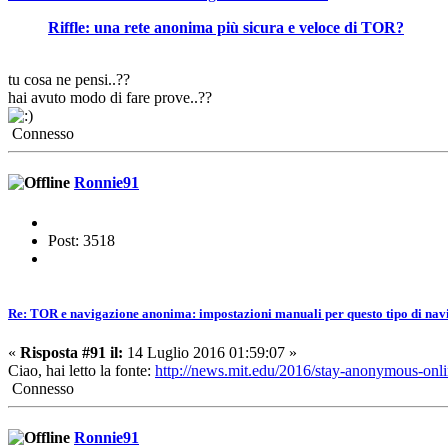
Riffle: una rete anonima più sicura e veloce di TOR?
tu cosa ne pensi..??
hai avuto modo di fare prove..??
Connesso
Ronnie91
Post: 3518
Re: TOR e navigazione anonima: impostazioni manuali per questo tipo di nav
«
Risposta #91 il:
14 Luglio 2016 01:59:07 »
Ciao, hai letto la fonte:
http://news.mit.edu/2016/stay-anonymous-onl
Connesso
Ronnie91