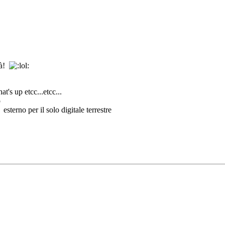
tà!
t's up etcc...etcc...
o
sterno per il solo digitale terrestre