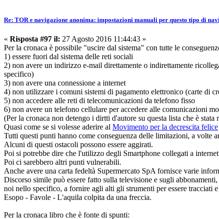
Re: TOR e navigazione anonima: impostazioni manuali per questo tipo di nav
«
Risposta #97 il:
27 Agosto 2016 11:44:43 »
Per la cronaca è possibile "uscire dal sistema" con tutte le conseguen
1) essere fuori dal sistema delle reti sociali
2) non avere un indirizzo e-mail direttamente o indirettamente ricollega
specifico)
3) non avere una connessione a internet
4) non utilizzare i comuni sistemi di pagamento elettronico (carte di cr
5) non accedere alle reti di telecomunicazioni da telefono fisso
6) non avere un telefono cellulare per accedere alle comunicazioni mo
(Per la cronaca non detengo i dirtti d'autore su questa lista che è stat
Quasi come se si volesse aderire al
Movimento per la decrescita felice
Tutti questi punti hanno come conseguenza delle limitazioni, a volte an
Alcuni di questi ostacoli possono essere aggirati.
Poi si potrebbe dire che l'utilizzo degli Smartphone collegati a internet
Poi ci sarebbero altri punti vulnerabili.
Anche avere una carta fedeltà Supermercato SpA fornisce varie inform
Discorso simile può essere fatto sulla televisione e sugli abbonamenti, o
noi nello specifico, a fornire agli alti gli strumenti per essere tracciati e 
Esopo - Favole - L'aquila colpita da una freccia.
Per la cronaca libro che è fonte di spunti: