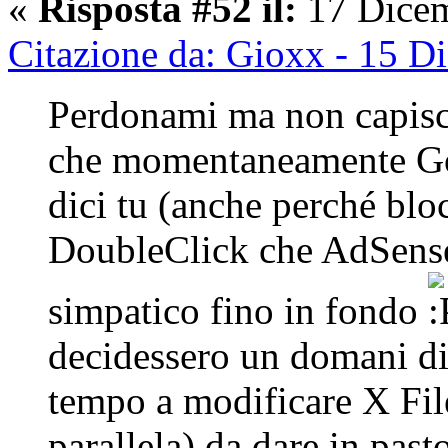
«
Risposta #52 il:
17 Dicem
Citazione da: Gioxx - 15 D
Perdonami ma non capisc
che momentaneamente Goo
dici tu (anche perché bloc
DoubleClick che AdSense,
simpatico fino in fondo
decidessero un domani di 
tempo a modificare X File
parallela) da dare in pas