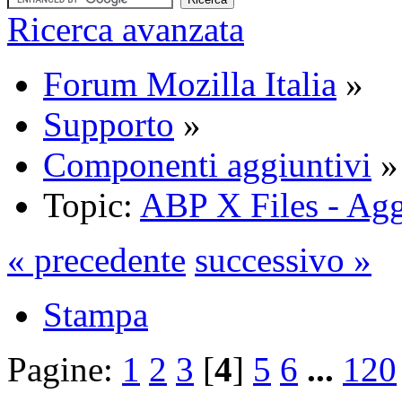
Ricerca avanzata
Forum Mozilla Italia
»
Supporto
»
Componenti aggiuntivi
»
Topic:
ABP X Files - Agg
« precedente
successivo »
Stampa
Pagine:
1
2
3
[
4
]
5
6
...
120