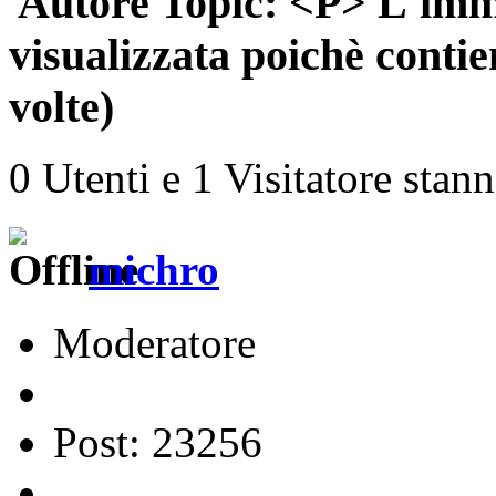
Autore
Topic: <P> L'imm
visualizzata poichè contie
volte)
0 Utenti e 1 Visitatore stan
michro
Moderatore
Post: 23256