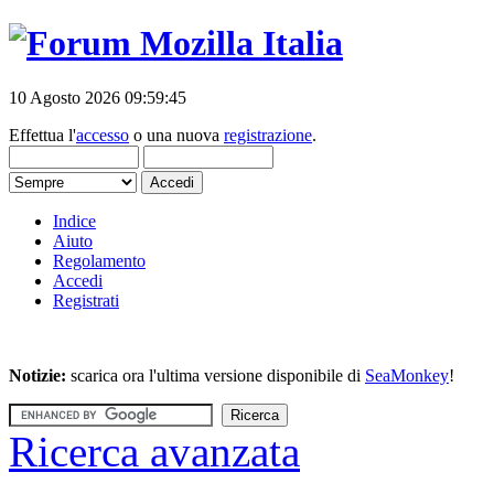
10 Agosto 2026 09:59:45
Effettua l'
accesso
o una nuova
registrazione
.
Indice
Aiuto
Regolamento
Accedi
Registrati
Notizie:
scarica ora l'ultima versione disponibile di
SeaMonkey
!
Ricerca avanzata