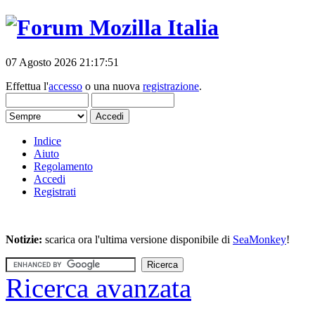
07 Agosto 2026 21:17:51
Effettua l'
accesso
o una nuova
registrazione
.
Indice
Aiuto
Regolamento
Accedi
Registrati
Notizie:
scarica ora l'ultima versione disponibile di
SeaMonkey
!
Ricerca avanzata