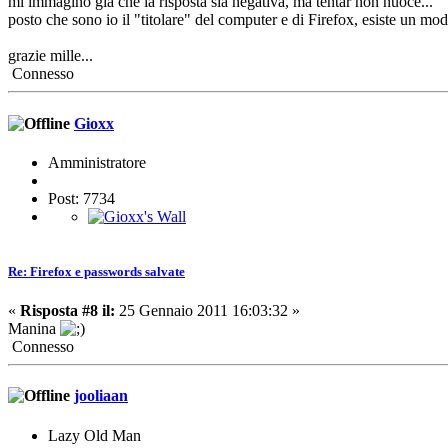
mi immagino già che la risposta sia negativa, ma tentar non nuoce...
posto che sono io il "titolare" del computer e di Firefox, esiste un mod
grazie mille...
Connesso
Gioxx
Amministratore
Post: 7734
Re: Firefox e passwords salvate
«
Risposta #8 il:
25 Gennaio 2011 16:03:32 »
Manina
Connesso
jooliaan
Lazy Old Man