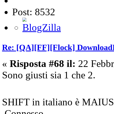
Post: 8532
Re: [QA][FF][Flock] Download
«
Risposta #68 il:
22 Febbr
Sono giusti sia 1 che 2.
SHIFT in italiano è MAIU
Connesso