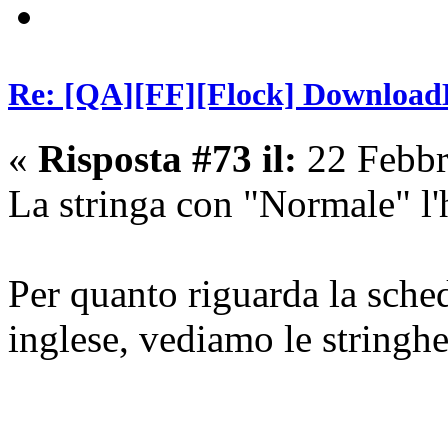
Re: [QA][FF][Flock] Download
«
Risposta #73 il:
22 Febbr
La stringa con "Normale" l'
Per quanto riguarda la sche
inglese, vediamo le stringh