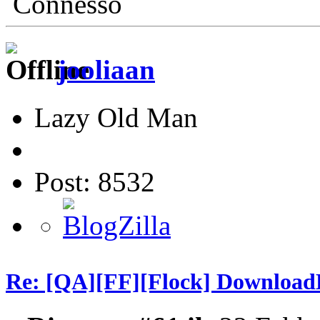
Connesso
jooliaan
Lazy Old Man
Post: 8532
Re: [QA][FF][Flock] Download