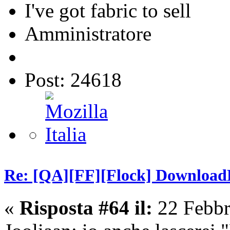
I've got fabric to sell
Amministratore
Post: 24618
Re: [QA][FF][Flock] Download
«
Risposta #64 il:
22 Febbr