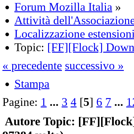
Forum Mozilla Italia
»
Attività dell'Associazion
Localizzazione estension
Topic:
[FF][Flock] Down
« precedente
successivo »
Stampa
Pagine:
1
...
3
4
[
5
]
6
7
...
1
Autore
Topic: [FF][Floc