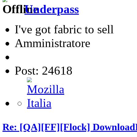
Underpass
I've got fabric to sell
Amministratore
Post: 24618
Re: [QA][FF][Flock] Download