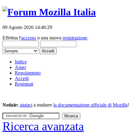
09 Agosto 2026 14:46:29
Effettua l'
accesso
o una nuova
registrazione
.
Indice
Aiuto
Regolamento
Accedi
Registrati
Notizie:
aiutaci
a tradurre
la documentazione ufficiale di Mozilla
!
Ricerca avanzata