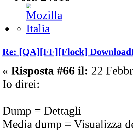
Re: [QA][FF][Flock] Download
«
Risposta #66 il:
22 Febbr
Io direi:
Dump = Dettagli
Media dump = Visualizza de