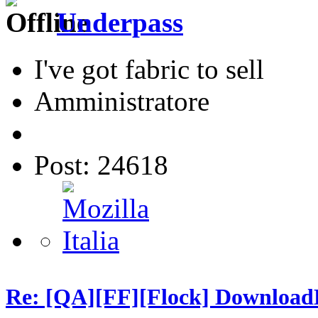
Underpass
I've got fabric to sell
Amministratore
Post: 24618
Re: [QA][FF][Flock] Download