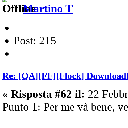
Martino T
Post: 215
Re: [QA][FF][Flock] Download
«
Risposta #62 il:
22 Febbr
Punto 1: Per me và bene, v