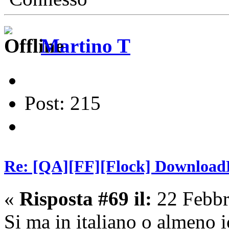
Martino T
Post: 215
Re: [QA][FF][Flock] Download
«
Risposta #69 il:
22 Febbr
Si ma in italiano o almeno i