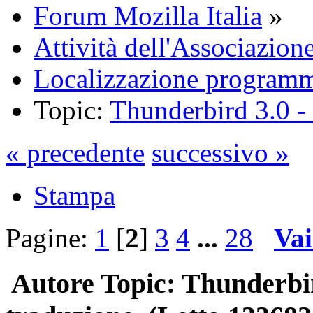
Forum Mozilla Italia
»
Attività dell'Associazion
Localizzazione programm
Topic:
Thunderbird 3.0 - 
« precedente
successivo »
Stampa
Pagine:
1
[
2
]
3
4
...
28
Vai
Autore
Topic: Thunderbird