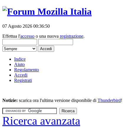
07 Agosto 2026 00:36:50
Effettua l'
accesso
o una nuova
registrazione
.
Indice
Aiuto
Regolamento
Accedi
Registrati
Notizie:
scarica ora l'ultima versione disponibile di
Thunderbird
!
Ricerca avanzata