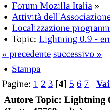
Forum Mozilla Italia
»
Attività dell'Associazion
Localizzazione programm
Topic:
Lightning 0.9 - er
« precedente
successivo »
Stampa
Pagine:
1
2
3
[
4
]
5
6
7
Vai
Autore
Topic: Lightning 0