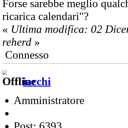
Forse sarebbe meglio qualc
ricarica calendari"?
«
Ultima modifica: 02 Dic
reherd
»
Connesso
iacchi
Amministratore
Post: 6393