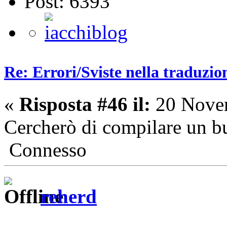
Post: 6393
Re: Errori/Sviste nella traduzio
«
Risposta #46 il:
20 Novem
Cercherò di compilare un b
Connesso
reherd