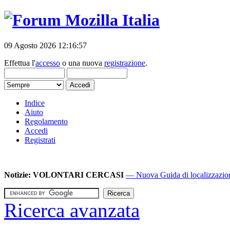
09 Agosto 2026 12:16:57
Effettua l'
accesso
o una nuova
registrazione
.
Indice
Aiuto
Regolamento
Accedi
Registrati
Notizie:
VOLONTARI CERCASI
— Nuova Guida di localizzazione
Ricerca avanzata