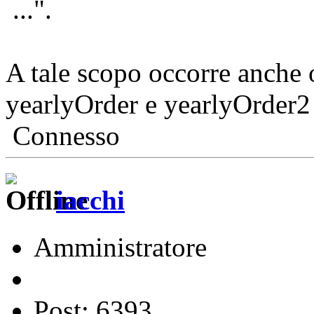
...".
A tale scopo occorre anche o
yearlyOrder e yearlyOrder2 s
Connesso
iacchi
Amministratore
Post: 6393