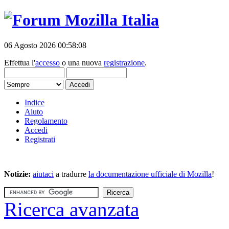
06 Agosto 2026 00:58:08
Effettua l'
accesso
o una nuova
registrazione
.
Indice
Aiuto
Regolamento
Accedi
Registrati
Notizie:
aiutaci
a tradurre
la documentazione ufficiale di Mozilla
!
Ricerca avanzata