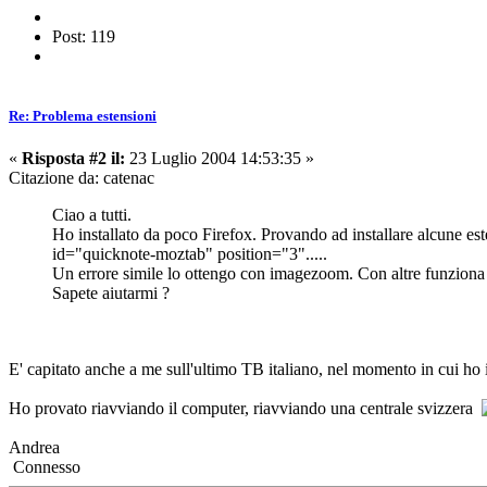
Post: 119
Re: Problema estensioni
«
Risposta #2 il:
23 Luglio 2004 14:53:35 »
Citazione da: catenac
Ciao a tutti.
Ho installato da poco Firefox. Provando ad installare alcune es
id="quicknote-moztab" position="3".....
Un errore simile lo ottengo con imagezoom. Con altre funziona 
Sapete aiutarmi ?
E' capitato anche a me sull'ultimo TB italiano, nel momento in cui ho
Ho provato riavviando il computer, riavviando una centrale svizzera
Andrea
Connesso