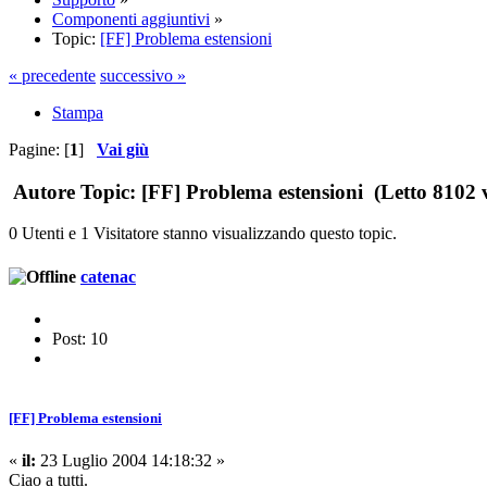
Componenti aggiuntivi
»
Topic:
[FF] Problema estensioni
« precedente
successivo »
Stampa
Pagine: [
1
]
Vai giù
Autore
Topic: [FF] Problema estensioni (Letto 8102 v
0 Utenti e 1 Visitatore stanno visualizzando questo topic.
catenac
Post: 10
[FF] Problema estensioni
«
il:
23 Luglio 2004 14:18:32 »
Ciao a tutti.