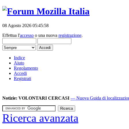
08 Agosto 2026 05:45:58
Effettua l'
accesso
o una nuova
registrazione
.
Indice
Aiuto
Regolamento
Accedi
Registrati
Notizie:
VOLONTARI CERCASI
— Nuova Guida di localizzazione
Ricerca avanzata