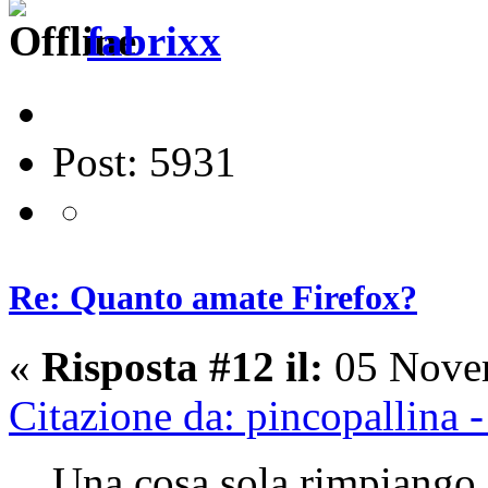
fabrixx
Post: 5931
Re: Quanto amate Firefox?
«
Risposta #12 il:
05 Novem
Citazione da: pincopallina
Una cosa sola rimpiango di