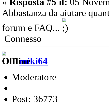
«
Risposta #5 il:
05 Novemb
Abbastanza da aiutare quanti
forum e FAQ...
Connesso
miki64
Moderatore
Post: 36773