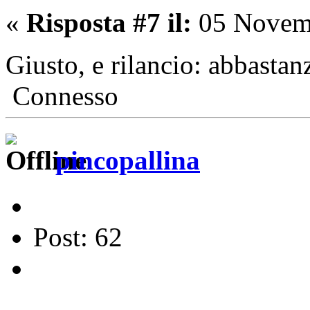
«
Risposta #7 il:
05 Novemb
Giusto, e rilancio: abbasta
Connesso
pincopallina
Post: 62