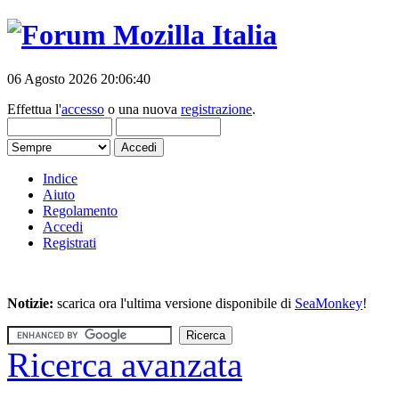
06 Agosto 2026 20:06:40
Effettua l'
accesso
o una nuova
registrazione
.
Indice
Aiuto
Regolamento
Accedi
Registrati
Notizie:
scarica ora l'ultima versione disponibile di
SeaMonkey
!
Ricerca avanzata