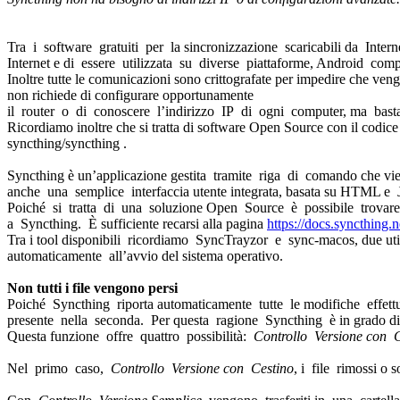
Tra i software gratuiti per la sincronizzazione scaricabili da Inter
Internet e di essere utilizzata su diverse piattaforme, Android comp
Inoltre tutte le comunicazioni sono crittografate per impedire che veng
non richiede di configurare opportunamente
il router o di conoscere l’indirizzo IP di ogni computer, ma bas
Ricordiamo inoltre che si tratta di software Open Source con il codice
syncthing/syncthing .
Syncthing è un’applicazione gestita tramite riga di comando che vien
anche una semplice interfaccia utente integrata, basata su HTML e
Poiché si tratta di una soluzione Open Source è possibile trovare n
a Syncthing. È sufficiente recarsi alla pagina
https://docs.syncthing.n
Tra i tool disponibili ricordiamo SyncTrayzor e sync-macos, due ut
automaticamente all’avvio del sistema operativo.
Non tutti i file vengono persi
Poiché Syncthing riporta automaticamente tutte le modifiche effet
presente nella seconda. Per questa ragione Syncthing è in grado di c
Questa funzione offre quattro possibilità:
Controllo Versione con C
Nel primo caso,
Controllo Versione con Cestino
, i file rimossi o