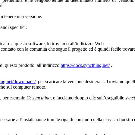
a predefinita e ne vengono tenute un determinato numero di versioni
ni.
ni tenere una versione.
andi specifici.
cato a questo software, lo troviamo all’indirizzo Web
ontatto con la comunità che segue il progetto ed è quindi facile trovar
i questo prodotto all’indirizzo
https://docs.syncthing.net/
.
hing.net/downloads/
per scaricare la versione desiderata. Troviamo quella
che sul computer remoto.
ta, per esempio
C:\syncthing
, e facciamo doppio clic sull’eseguibile
synct
arie all’installazione tramite riga di comando nella classica finestra 