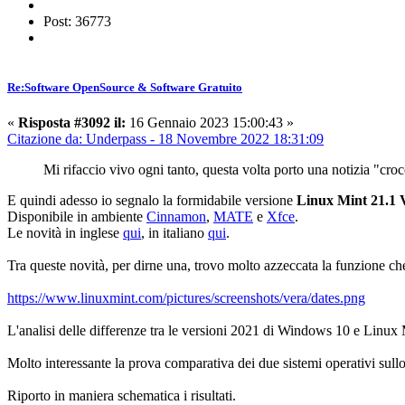
Post: 36773
Re:Software OpenSource & Software Gratuito
«
Risposta #3092 il:
16 Gennaio 2023 15:00:43 »
Citazione da: Underpass - 18 Novembre 2022 18:31:09
Mi rifaccio vivo ogni tanto, questa volta porto una notizia "cro
E quindi adesso io segnalo la formidabile versione
Linux Mint 21.1 
Disponibile in ambiente
Cinnamon
,
MATE
e
Xfce
.
Le novità in inglese
qui
, in italiano
qui
.
Tra queste novità, per dirne una, trovo molto azzeccata la funzione che
https://www.linuxmint.com/pictures/screenshots/vera/dates.png
L'analisi delle differenze tra le versioni 2021 di Windows 10 e Linux
Molto interessante la prova comparativa dei due sistemi operativi sull
Riporto in maniera schematica i risultati.