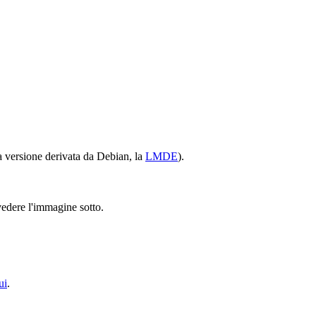
 versione derivata da Debian, la
LMDE
).
vedere l'immagine sotto.
ui
.