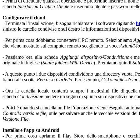
- Prima di effettuare qualsiasi operazione è preferibile inserire il n
scheda
Interfaccia Grafica Utente
e inseriamo utente e password nell
Configurare il cloud
- Terminata l’installazione, bisogna richiamare il software digitando
ht
sinistro le cartelle condivise e sul destro le informazioni sui dispositivi
- Per prima cosa dobbiamo connettere il PC remoto. Selezioniamo
Agg
che viene mostrato sul computer remoto scegliendo la voce
Azioni/Mo
- Passiamo ora alla scheda
Aggiungi dispositivo/Condivisione
e met
originale in inglese (
Share folders With Device
). Premiamo quindi
Sal
- A questo punto i due dispositivi condividono una directory vuota. Per
fianco alla scritta
Percorso Cartella
. Per esempio,
C:\Utenti\test\Sync
.
- Ora la cartella locale conterrà sempre i medesimi file di quella re
scheda
Condivisione
mettere un segno di spunta sui dispositivi che co
- Poiché quando si cancella un file l’operazione viene eseguita autom
Controllo versione file
, utile per salvare anche le vecchie versioni dei f
Versione File
.
Installare l'app su Android
- Per prima cosa apriamo il Play Store dello smartphone e cerch