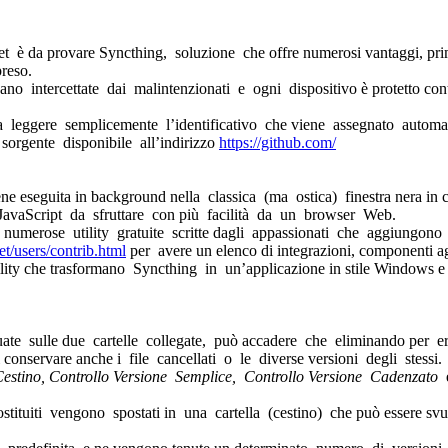
net è da provare Syncthing, soluzione che offre numerosi vantaggi, prim
reso.
ano intercettate dai malintenzionati e ogni dispositivo è protetto contr
ta leggere semplicemente l’identificativo che viene assegnato autom
 sorgente disponibile all’indirizzo
https://github.com/
e eseguita in background nella classica (ma ostica) finestra nera in 
 JavaScript da sfruttare con più facilità da un browser Web.
umerose utility gratuite scritte dagli appassionati che aggiungono i
et/users/contrib.html
per avere un elenco di integrazioni, componenti ag
ility che trasformano Syncthing in un’applicazione in stile Windows 
tuate sulle due cartelle collegate, può accadere che eliminando per 
onservare anche i file cancellati o le diverse versioni degli stessi.
estino, Controllo Versione Semplice, Controllo Versione Cadenzato
 sostituiti vengono spostati in una cartella (cestino) che può essere 