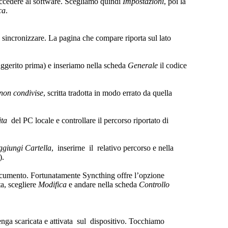
 accedere al software. Scegliamo quindi
Impostazioni
, poi la
ca
.
 sincronizzare. La pagina che compare riporta sul lato
ggerito prima) e inseriamo nella scheda
Generale
il codice
 non condivise
, scritta tradotta in modo errato da quella
ita
del PC locale e controllare il percorso riportato di
giungi Cartella
, inserirne il relativo percorso e nella
).
documento. Fortunatamente Syncthing offre l’opzione
ta, scegliere
Modifica
e andare nella scheda
Controllo
enga scaricata e attivata sul dispositivo. Tocchiamo