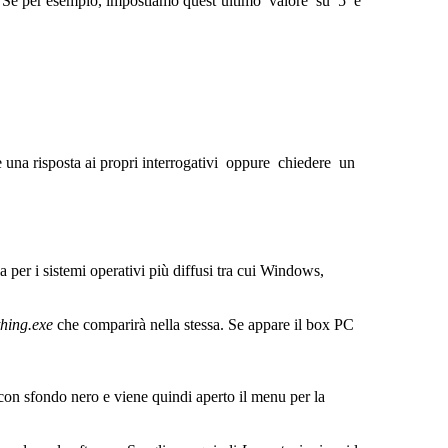
. Se per esempio, impostiamo quest’ultimo valore su 5 e
e una risposta ai propri interrogativi oppure chiedere un
 per i sistemi operativi più diffusi tra cui Windows,
hing.exe
che comparirà nella stessa. Se appare il box PC
con sfondo nero e viene quindi aperto il menu per la