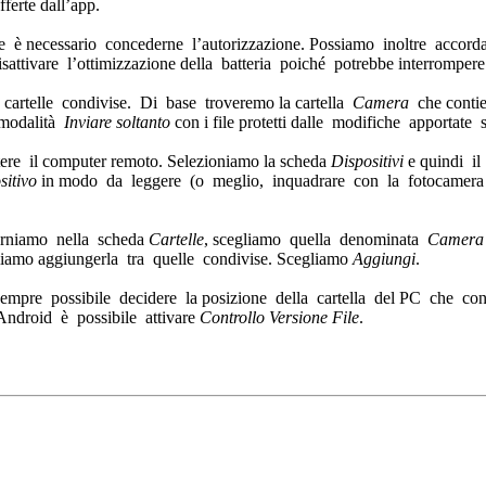
ferte dall’app.
è necessario concederne l’autorizzazione. Possiamo inoltre accorda
isattivare l’ottimizzazione della batteria poiché potrebbe interrompere
 cartelle condivise. Di base troveremo la cartella
Camera
che contie
 modalità
Inviare soltanto
con i file protetti dalle modifiche apportate su
re il computer remoto. Selezioniamo la scheda
Dispositivi
e quindi i
sitivo
in modo da leggere (o meglio, inquadrare con la fotocamera
torniamo nella scheda
Cartelle
, scegliamo quella denominata
Camera
iamo aggiungerla tra quelle condivise. Scegliamo
Aggiungi
.
empre possibile decidere la posizione della cartella del PC che con
ndroid è possibile attivare
Controllo Versione File
.