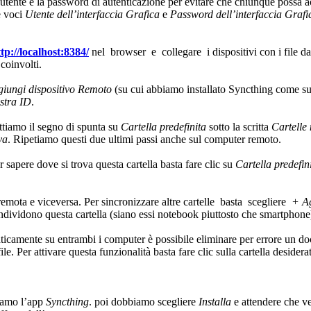
ome utente e la password di autenticazione per evitare che chiunque possa
e voci
Utente dell’interfaccia Grafica
e
Password dell’interfaccia Grafi
tp://localhost:8384/
nel browser e collegare i dispositivi con i file da
 coinvolti.
iungi dispositivo Remoto
(su cui abbiamo installato Syncthing come su
stra ID
.
tiamo il segno di spunta su
Cartella predefinita
sotto la scritta
Cartelle
va
. Ripetiamo questi due ultimi passi anche sul computer remoto.
 sapere dove si trova questa cartella basta fare clic su
Cartella predefin
mota e viceversa. Per sincronizzare altre cartelle basta scegliere
+ Ag
ndividono questa cartella (siano essi notebook piuttosto che smartphone
aticamente su entrambi i computer è possibile eliminare per errore un 
ile. Per attivare questa funzionalità basta fare clic sulla cartella desidera
iamo l’app
Syncthing
. poi dobbiamo scegliere
Installa
e attendere che v