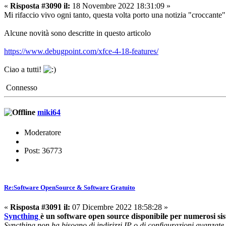
«
Risposta #3090 il:
18 Novembre 2022 18:31:09 »
Mi rifaccio vivo ogni tanto, questa volta porto una notizia "croccante
Alcune novità sono descritte in questo articolo
https://www.debugpoint.com/xfce-4-18-features/
Ciao a tutti!
Connesso
miki64
Moderatore
Post: 36773
Re:Software OpenSource & Software Gratuito
«
Risposta #3091 il:
07 Dicembre 2022 18:58:28 »
Syncthing
è un software open source disponibile per numerosi siste
Syncthing non ha bisogno di indirizzi IP o di configurazioni avanzate.