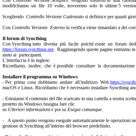
Con
Controllo Versione Semplice
vengono trasferiti in una cartell
modifichiamo un file 10 volte, troveremo solo le ultime 5 versio
Scegliendo
Controllo Versione Cadenzato
si definisce per quanti gior
Con
Controllo Versione Esterno
la verifica viene rimandato a dei com
Il forum di Syncthing
Con Syncthing tutto diventa più facile poiché esiste un forum dedi
https://forum.syncthing.net
. Raggiungendo queste pagine entriamo in c
aiuto ai partecipanti.
L’interfaccia è in inglese.
Ricordiamo, inoltre, che è possibile consultare la documentazione d
Installare il programma su Windows
- Per prima cosa dobbiamo andare all’indirizzo Web
https://synct
macOS e Linux. Ricordiamo che è necessario installare Syncthing an
- Estraiamo il contenuto del file scaricato in una cartella a nostra scel
protetto da Windows bisogna fare clic
su
Ulteriori informazioni
e poi su
Esegui comunque
.
- A questo punto vengono eseguite automaticamente le operazioni necess
gestione di Syncthing all’interno del browser predefinito.