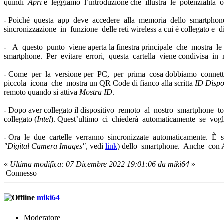
quindi
Apri
e leggiamo l’introduzione che illustra le potenzialità of
- Poiché questa app deve accedere alla memoria dello smartphone 
sincronizzazione in funzione delle reti wireless a cui è collegato e d
- A questo punto viene aperta la finestra principale che mostra le
smartphone. Per evitare errori, questa cartella viene condivisa in
- Come per la versione per PC, per prima cosa dobbiamo connette
piccola icona che mostra un QR Code di fianco alla scritta
ID Dispo
remoto quando si attiva
Mostra ID
.
- Dopo aver collegato il dispositivo remoto al nostro smartphone 
collegato (
Intel
). Quest’ultimo ci chiederà automaticamente se vogl
- Ora le due cartelle verranno sincronizzate automaticamente. È s
"Digital Camera Images"
, vedi
link
) dello smartphone. Anche con A
«
Ultima modifica: 07 Dicembre 2022 19:01:06 da miki64
»
Connesso
miki64
Moderatore