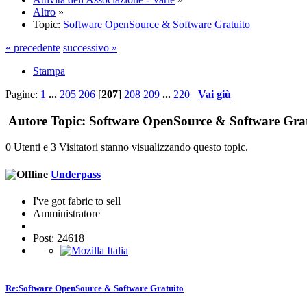
Altro
»
Topic:
Software OpenSource & Software Gratuito
« precedente
successivo »
Stampa
Pagine:
1
...
205
206
[
207
]
208
209
...
220
Vai giù
Autore
Topic: Software OpenSource & Software Gratu
0 Utenti e 3 Visitatori stanno visualizzando questo topic.
Underpass
I've got fabric to sell
Amministratore
Post: 24618
Re:Software OpenSource & Software Gratuito