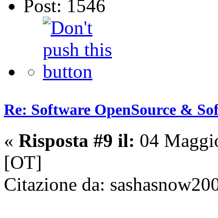
Post: 1546
Re: Software OpenSource & Sof
«
Risposta #9 il:
04 Maggio
[OT]
Citazione da: sashasnow20
...