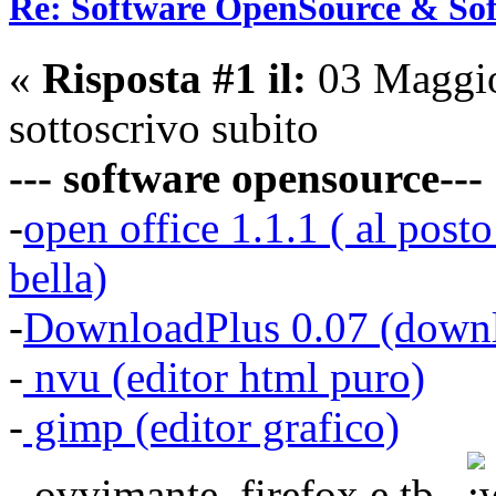
Re: Software OpenSource & Sof
«
Risposta #1 il:
03 Maggio
sottoscrivo subito
--- software opensource---
-
open office 1.1.1 ( al pos
bella)
-
DownloadPlus 0.07 (down
-
nvu (editor html puro)
-
gimp (editor grafico)
- ovvimante firefox e tb