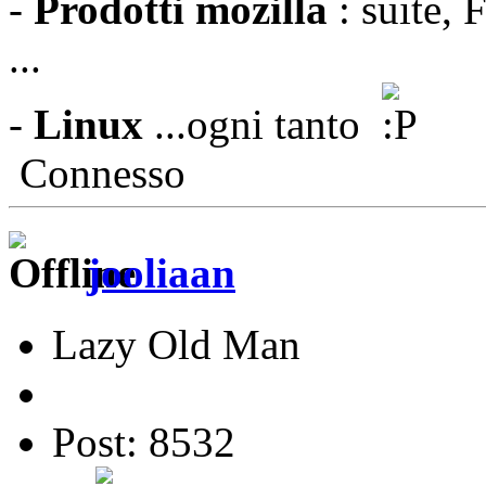
-
Prodotti mozilla
: suite, 
...
-
Linux
...ogni tanto
Connesso
jooliaan
Lazy Old Man
Post: 8532