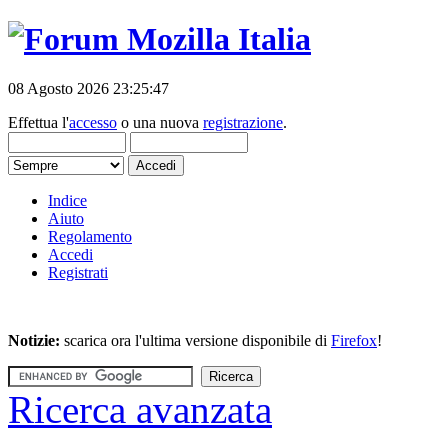
08 Agosto 2026 23:25:47
Effettua l'
accesso
o una nuova
registrazione
.
Indice
Aiuto
Regolamento
Accedi
Registrati
Notizie:
scarica ora l'ultima versione disponibile di
Firefox
!
Ricerca avanzata