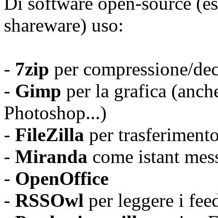
Di software open-source (e
shareware) uso:
-
7zip
per compressione/dec
-
Gimp
per la grafica (anch
Photoshop...)
-
FileZilla
per trasferimento
-
Miranda
come istant mes
-
OpenOffice
-
RSSOwl
per leggere i fe