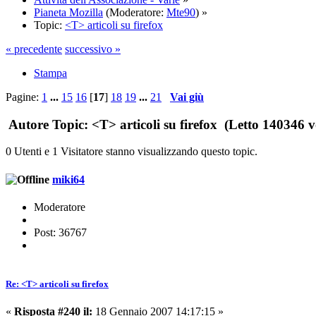
Pianeta Mozilla
(Moderatore:
Mte90
) »
Topic:
<T> articoli su firefox
« precedente
successivo »
Stampa
Pagine:
1
...
15
16
[
17
]
18
19
...
21
Vai giù
Autore
Topic: <T> articoli su firefox (Letto 140346 v
0 Utenti e 1 Visitatore stanno visualizzando questo topic.
miki64
Moderatore
Post: 36767
Re: <T> articoli su firefox
«
Risposta #240 il:
18 Gennaio 2007 14:17:15 »