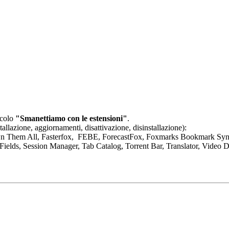
icolo
"Smanettiamo con le estensioni"
.
allazione, aggiornamenti, disattivazione, disinstallazione):
 Down Them All, Fasterfox, FEBE, ForecastFox, Foxmarks Bookmark Sy
ields, Session Manager, Tab Catalog, Torrent Bar, Translator, Video 