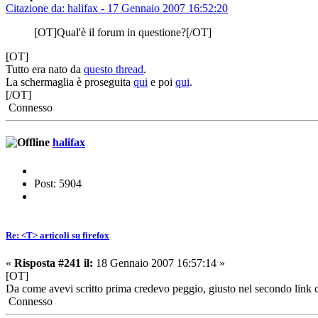
Citazione da: halifax - 17 Gennaio 2007 16:52:20
[OT]Qual'è il forum in questione?[/OT]
[OT]
Tutto era nato da
questo thread
.
La schermaglia è proseguita
qui
e poi
qui
.
[/OT]
Connesso
halifax
Post: 5904
Re: <T> articoli su firefox
«
Risposta #241 il:
18 Gennaio 2007 16:57:14 »
[OT]
Da come avevi scritto prima credevo peggio, giusto nel secondo link 
Connesso