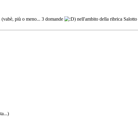
ta (vabè, più o meno... 3 domande
) nell'ambito della ribrica Salotto
a...)