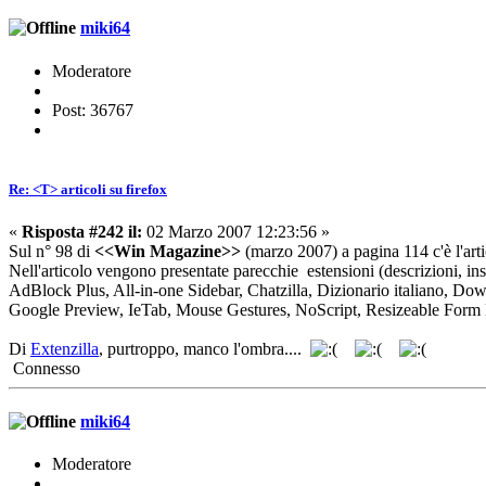
miki64
Moderatore
Post: 36767
Re: <T> articoli su firefox
«
Risposta #242 il:
02 Marzo 2007 12:23:56 »
Sul n° 98 di
<<Win Magazine>>
(marzo 2007) a pagina 114 c'è l'art
Nell'articolo vengono presentate parecchie estensioni (descrizioni, inst
AdBlock Plus, All-in-one Sidebar, Chatzilla, Dizionario italiano,
Google Preview, IeTab, Mouse Gestures, NoScript, Resizeable Form F
Di
Extenzilla
, purtroppo, manco l'ombra....
Connesso
miki64
Moderatore