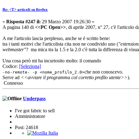
Re: <T> articoli su firefox
«
Risposta #247 il:
29 Marzo 2007 19:26:30 »
A pagina 140 di
<<PC Open>>
, di aprile 2007, n° 27, c'è l'articolo d
A me l'articolo lascia perplesso, anche se è scritto bene:
tra i tanti motivi che l'articolista cita non ne condivido uno (
"estension
webmaster"
? ma mica tra la 1.5 e la 2.0 c'è tutta la differenza di visu
Una cosa però mi ha incuriosito molto: il comando
Codice:
[Seleziona]
che non conoscevo.
-no-remote- -p <nome_profilo_2.0>
Serve ad
<<avviare il programma col corretto profilo utente>>
).
Connesso
Underpass
I've got fabric to sell
Amministratore
Post: 24618