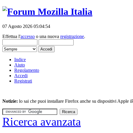
07 Agosto 2026 05:04:54
Effettua l'
accesso
o una nuova
registrazione
.
Indice
Aiuto
Regolamento
Accedi
Registrati
Notizie:
lo sai che puoi installare Firefox anche su dispositivi Apple
Ricerca avanzata