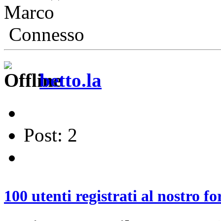
Marco
Connesso
betto.la
Post: 2
100 utenti registrati al nostro f