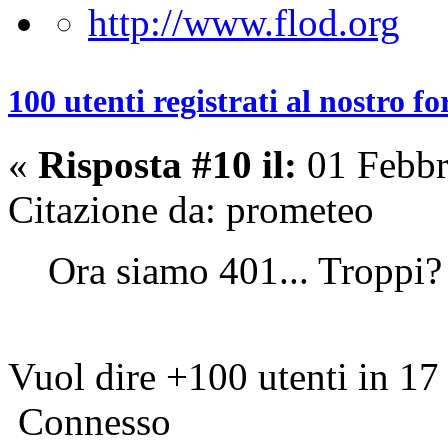
100 utenti registrati al nostro f
«
Risposta #10 il:
01 Febbr
Citazione da: prometeo
Ora siamo 401... Troppi?
Vuol dire +100 utenti in 17 
Connesso