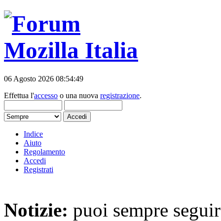
06 Agosto 2026 08:54:49
Effettua l'
accesso
o una nuova
registrazione
.
Indice
Aiuto
Regolamento
Accedi
Registrati
Notizie:
puoi sempre seguire