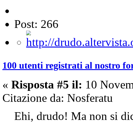
Post: 266
100 utenti registrati al nostro f
«
Risposta #5 il:
10 Novemb
Citazione da: Nosferatu
Ehi, drudo! Ma non si di