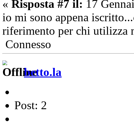
«
Risposta #7 il:
17 Gennai
io mi sono appena iscritto..
riferimento per chi utilizza m
Connesso
betto.la
Post: 2