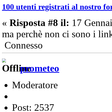
100 utenti registrati al nostro f
«
Risposta #8 il:
17 Gennai
ma perchè non ci sono i link
Connesso
prometeo
Moderatore
Post: 2537