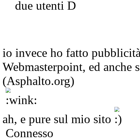
due utenti
io invece ho fatto pubblici
Webmasterpoint, ed anche s
(Asphalto.org)
ah, e pure sul mio sito
Connesso