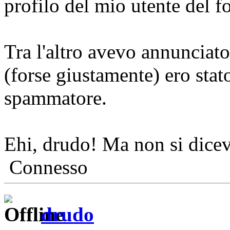
profilo del mio utente del
Tra l'altro avevo annunciato
(forse giustamente) ero stat
spammatore.
Ehi, drudo! Ma non si dice
Connesso
drudo