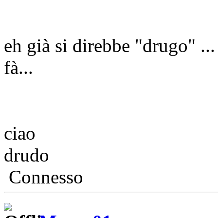
eh già si direbbe "drugo" ...
fà...
ciao
drudo
Connesso