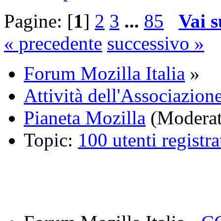
Pagine: [
1
]
2
3
...
85
Vai s
« precedente
successivo »
Forum Mozilla Italia
»
Attività dell'Associazione
Pianeta Mozilla
(Moderat
Topic:
100 utenti registra