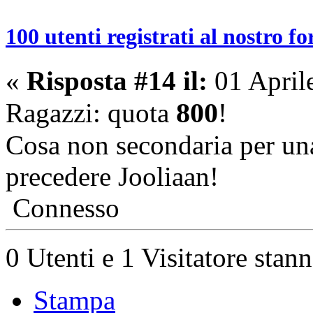
100 utenti registrati al nostro f
«
Risposta #14 il:
01 April
800
Ragazzi: quota
!
Cosa non secondaria per una
precedere Jooliaan!
Connesso
0 Utenti e 1 Visitatore stan
Stampa