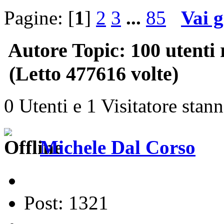
Pagine: [
1
]
2
3
...
85
Vai g
Autore
Topic: 100 utenti 
(Letto 477616 volte)
0 Utenti e 1 Visitatore stan
Michele Dal Corso
Post: 1321