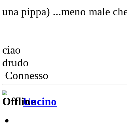
una pippa) ...meno male che
ciao
drudo
Connesso
Uncino