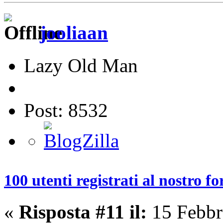
jooliaan
Lazy Old Man
Post: 8532
100 utenti registrati al nostro f
«
Risposta #11 il:
15 Febbr