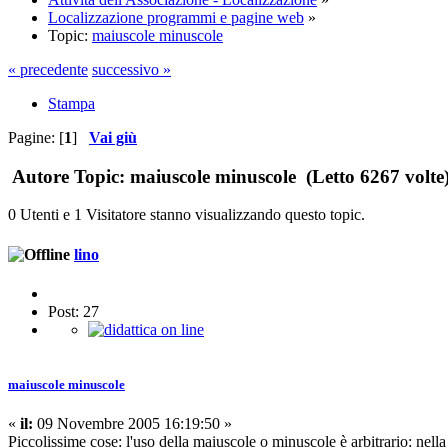
Localizzazione programmi e pagine web
»
Topic:
maiuscole minuscole
« precedente
successivo »
Stampa
Pagine: [
1
]
Vai giù
Autore
Topic: maiuscole minuscole (Letto 6267 volte
0 Utenti e 1 Visitatore stanno visualizzando questo topic.
lino
Post: 27
maiuscole minuscole
«
il:
09 Novembre 2005 16:19:50 »
Piccolissime cose: l'uso della maiuscole o minuscole è arbitrario: nella 