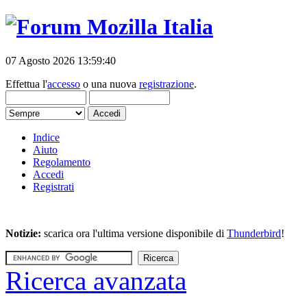
07 Agosto 2026 13:59:40
Effettua l'
accesso
o una nuova
registrazione
.
Indice
Aiuto
Regolamento
Accedi
Registrati
Notizie:
scarica ora l'ultima versione disponibile di
Thunderbird
!
Ricerca avanzata