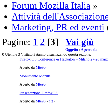
Forum Mozilla Italia
»
Attività dell'Associazione
Marketing, PR ed eventi
Pagine:
1
2
[
3
]
Vai giù
Oggetto
/
Aperto da
0 Utenti e 3 Visitatori stanno visualizzando questa sezione.
Firefox OS Conference & Hackaton – Milano 27-28 mar
Aperto da
Mte90
Monumento Mozilla
Aperto da
Mte90
Presentazione FirefoxOS
Aperto da
Mte90
«
1
2
»