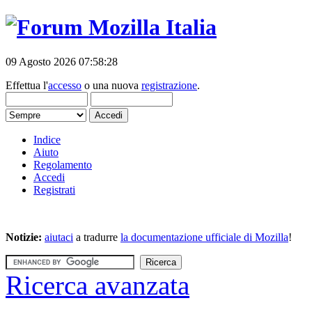
09 Agosto 2026 07:58:28
Effettua l'
accesso
o una nuova
registrazione
.
Indice
Aiuto
Regolamento
Accedi
Registrati
Notizie:
aiutaci
a tradurre
la documentazione ufficiale di Mozilla
!
Ricerca avanzata