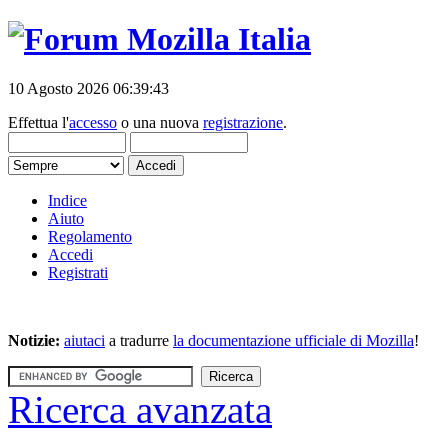
10 Agosto 2026 06:39:43
Effettua l'
accesso
o una nuova
registrazione
.
Indice
Aiuto
Regolamento
Accedi
Registrati
Notizie:
aiutaci
a tradurre
la documentazione ufficiale di Mozilla
!
Ricerca avanzata