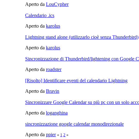
Aperto da
LouCypher
Calendario .ics
Aperto da
karolus
Lightning stand alone (utilizzarlo cioè senza Thunderbird)
Aperto da
karolus
Sincronizzazione di Thunderbird/lightening con Google C
Aperto da
roadster
[Risolto] Identificare eventi del calendario Lightning
Aperto da
Bravin
Sincronizzare Google Calendar su più pc con un solo acc
Aperto da
loganghina
sincronizzazione google calendar monodirezionale
Aperto da
ppier
«
1
2
»